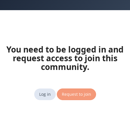
You need to be logged in and
request access to join this
community.
Log in
Request to join